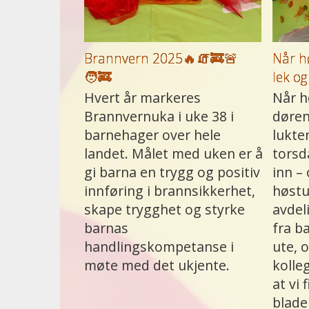
Brannvern 2025🔥🧯🚒🚨
Når h
🧑‍🚒
lek og
Hvert år markeres
Når h
Brannvernuka i uke 38 i
døren
barnehager over hele
lukte
landet. Målet med uken er å
torsd
gi barna en trygg og positiv
inn – 
innføring i brannsikkerhet,
høstu
skape trygghet og styrke
avdel
barnas
fra b
handlingskompetanse i
ute, 
møte med det ukjente.
kolle
at vi 
blade