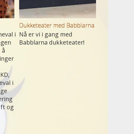
Dukketeater med Babblarna
eval i
Nå er vi i gang med
agen
Babblarna dukketeater!
 å
inger
(KD,
eval i
age
ering
aft og