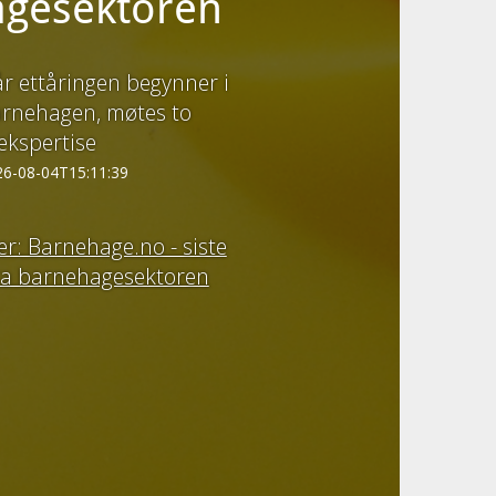
hagesektoren
r ettåringen begynner i
rnehagen, møtes to
ekspertise
26-08-04T15:11:39
r: Barnehage.no - siste
fra barnehagesektoren