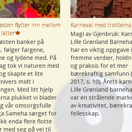
østen flytter inn mellom
Karneval med trolltema
 latter🍁
Magi av Gjenbruk: Karn
østen banker på
Lille Grønland Barneh
, følger fargene,
har en viktig oppgave i
ne og lydene med. På
fremme verdier, holdn
ag tok vi naturen med
og praksis for et mer
og skapte et lite
bærekraftig samfunn 
nivers midt i
2017, s. 10). Årets karn
ingen. Med litt hjelp
Lille Grønland barneh
arna plukket vi blader
var en strålende mark
og vår omsorgsfulle
av kreativitet, bærekr
ga Sameha sørget for
fellesskap.
fikk enda flere flotte
r med seg på vei til