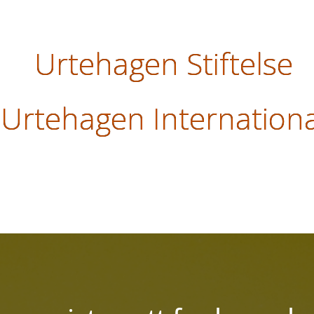
Urtehagen Stiftelse
Urtehagen Internationa