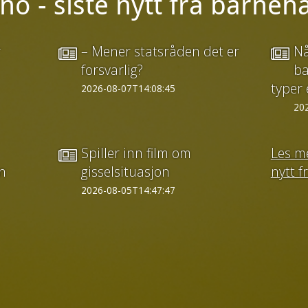
o - siste nytt fra barne
r
– Mener statsråden det er
Nå
forsvarlig?
ba
typer 
2026-08-07T14:08:45
20
Spiller inn film om
Les me
n
gisselsituasjon
nytt 
2026-08-05T14:47:47