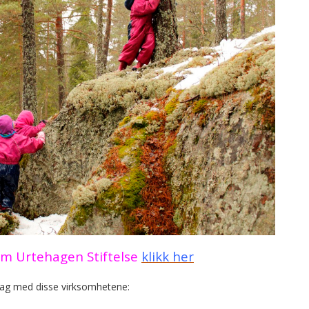
om Urtehagen Stiftelse
klikk her
 dag med disse virksomhetene: