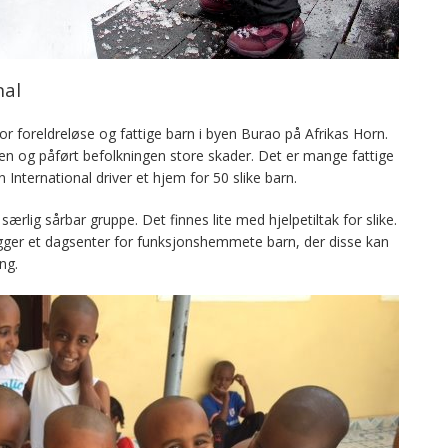
nal
for foreldreløse og fattige barn i byen Burao på Afrikas Horn.
n og påført befolkningen store skader. Det er mange fattige
 International driver et hjem for 50 slike barn.
lig sårbar gruppe. Det finnes lite med hjelpetiltak for slike.
egger et dagsenter for funksjonshemmete barn, der disse kan
ng.