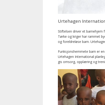
Urtehagen Internatio
Stiftelsen driver et barnehjem 
Tørke og kriger har rammet bye
og foreldreløse barn. Urtehagen
Funksjonshemmete barn er en sær
Urtehagen International planl
gis omsorg, opplæring og treni