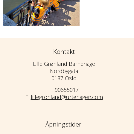
Kontakt
Lille Grønland Barnehage
Nordbygata
0187 Oslo
T: 90655017
E:
lillegronland@urtehagen.com
Åpningstider: