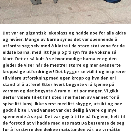
Det var en gigantisk lekeplass og hadde noe for alle aldre
og nivåer. Mange av barna synes det var spennende å
utfordre seg selv med å klatre i de store stativene for de
eldste barna, med litt hjelp og tilsyn fra de voksne så
klart. Det er så kult å se hvor modige barna er og den
gleder de viser når de mestrer større og mer avanserte
kroppslige utfordringer! Det bygger selvtillit og inspirerer
til videre utforskning med egen kropp og hva den er i
stand til å utføre! Etter hvert begynte vi å kjenne på
varmen og det begynte å rumle i et par mager. Vi gikk
derfor videre til et fint sted i nærheten av vannet for å
spise litt lunsj. Ikke verst med litt skygge, utsikt og noe
godt å bite i. Ved vannet var det deilig å være og mye
spennende å se på. Det var gøy å titte på fuglene, helt til
de forstod at vi hadde med oss mat! Da bestemte de seg
for å forstyrre den deilige matstunden vår, og vi måtte