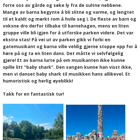
forte oss av gårde og søke ly fra de sultne nebbene.
Mange av barna begynte å bli slitne og varme, og lengtet
til et kaldt og mørkt rom å hvile seg i. De fleste av barn og
voksne dro derfor tilbake til barnehagen, mens en liten
gruppe ville bli igjen for å utforske parken videre. Det var
ekstra stas! På vei ut av parken gikk vi forbi en
gatemusikant og barna ville veldig gjerne stoppe opp for å
høre på og ta en liten dans. Det måtte vi selvfølgelig
gjøre! Et av barna lurte på om musikanten ikke kunne
spille litt "baby shark". Den sangen kunne han visst ikke,
men vi danset baby shark til musikken hans allikevel. Et
humoristisk og herlig øyeblikk!
Takk for en fantastisk tur!