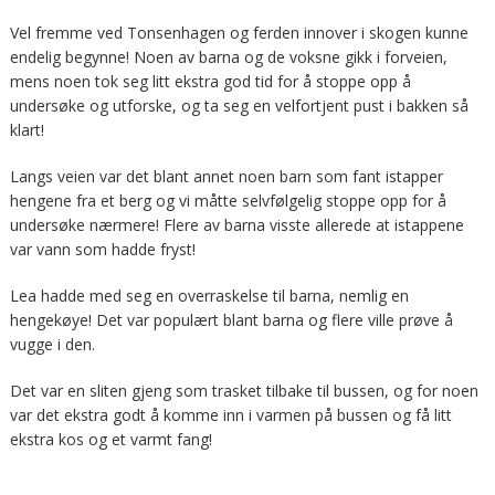
Vel fremme ved Tonsenhagen og ferden innover i skogen kunne
endelig begynne! Noen av barna og de voksne gikk i forveien,
mens noen tok seg litt ekstra god tid for å stoppe opp å
undersøke og utforske, og ta seg en velfortjent pust i bakken så
klart!
Langs veien var det blant annet noen barn som fant istapper
hengene fra et berg og vi måtte selvfølgelig stoppe opp for å
undersøke nærmere! Flere av barna visste allerede at istappene
var vann som hadde fryst!
Lea hadde med seg en overraskelse til barna, nemlig en
hengekøye! Det var populært blant barna og flere ville prøve å
vugge i den.
Det var en sliten gjeng som trasket tilbake til bussen, og for noen
var det ekstra godt å komme inn i varmen på bussen og få litt
ekstra kos og et varmt fang!